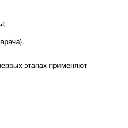
ы;
врача).
 первых этапах применяют