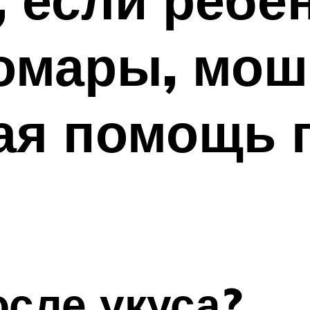
омары, мош
ая помощь 
осле укуса?