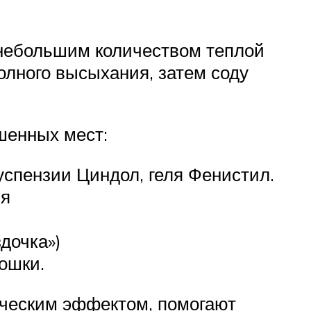
 небольшим количеством теплой
олного высыхания, затем соду
шенных мест:
успензии Циндол, геля Фенистил.
ия
дочка»)
ошки.
ическим эффектом, помогают