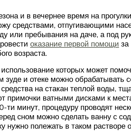
езона и в вечернее время на прогулк
ожу средствами, отпугивающими насе
ду или пребывания на даче, а под ру
провести
оказание первой помощи
за 
ого возраста.
, использование которых может помо
м зуде и отеке можно обрабатывать с
й средства на стакан теплой воды, т
т примочки ватными дисками к места
-ти минут, процедуру проводят неско
перед сном можно сделать ванну с с
ку нужно полежать в таком растворе 