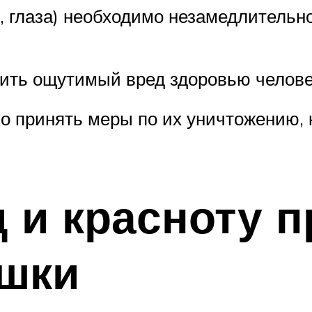
ос, глаза) необходимо незамедлитель
нить ощутимый вред здоровью челов
 принять меры по их уничтожению, к
 и красноту п
ошки