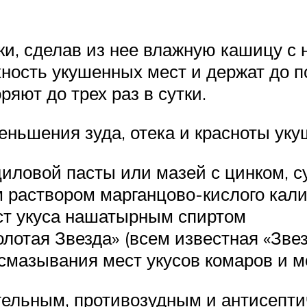
ки, сделав из нее влажную кашицу с
хность укушенных мест и держат до п
яют до трех раз в сутки.
ньшения зуда, отека и красноты уку
циловой пасты или мазей с цинком, с
 раствором марганцово-кислого кал
ст укуса нашатырным спиртом
лотая Звезда» (всем известная «Звез
смазывания мест укусов комаров и м
ительным, противозудным и антисепт