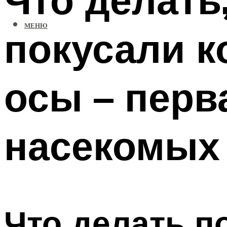
МЕНЮ
покусали к
осы – перв
насекомых
Что делать п