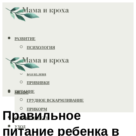
РАЗВИТИЕ
ПСИХОЛОГИЯ
ИГРУШКИ
ЗДОРОВЬЕ
БОЛЕЗНИ
ПРИВИВКИ
ПИТАНИЕ
МЕНЮ
ГРУДНОЕ ВСКАРМЛИВАНИЕ
ПРИКОРМ
Правильное
БЕРЕМЕННОСТЬ
питание ребенка в
УХОД