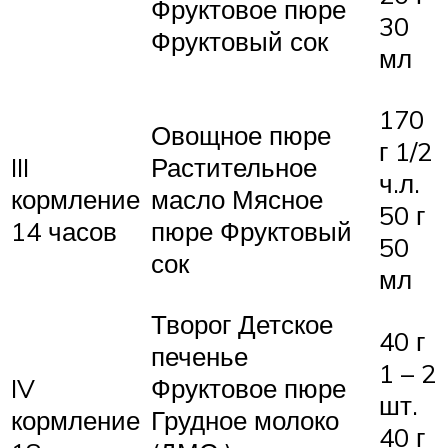
Фруктовое пюре
30
Фруктовый сок
мл
170
Овощное пюре
г 1/2
III
Растительное
ч.л.
кормление
масло Мясное
50 г
14 часов
пюре Фруктовый
50
сок
мл
Творог Детское
40 г
печенье
1 – 2
IV
Фруктовое пюре
шт.
кормление
Грудное молоко
40 г