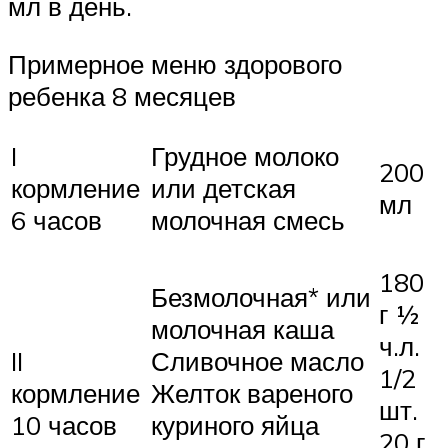
мл в день.
Примерное меню здорового
ребенка 8 месяцев
I
Грудное молоко
200
кормление
или детская
мл
6 часов
молочная смесь
180
Безмолочная* или
г ½
молочная каша
ч.л.
II
Сливочное масло
1/2
кормление
Желток вареного
шт.
10 часов
куриного яйца
20 г