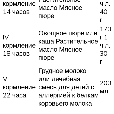
кормление
ч.л.
масло Мясное
14 часов
40
пюре
г
170
Овощное пюре или
IV
г 1
каша Растительное
кормление
ч.л.
масло Мясное
18 часов
30
пюре
г
Грудное молоко
V
или лечебная
200
кормление
смесь для детей с
мл
22 часа
аллергией к белкам
коровьего молока