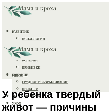
РАЗВИТИЕ
ПСИХОЛОГИЯ
ИГРУШКИ
ЗДОРОВЬЕ
БОЛЕЗНИ
ПРИВИВКИ
ПИТАНИЕ
МЕНЮ
ГРУДНОЕ ВСКАРМЛИВАНИЕ
ПРИКОРМ
У ребенка твердый
БЕРЕМЕННОСТЬ
живот — причины
УХОД