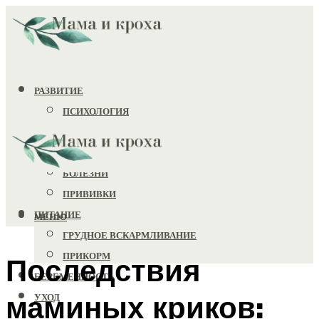
РАЗВИТИЕ
ПСИХОЛОГИЯ
ИГРУШКИ
ЗДОРОВЬЕ
БОЛЕЗНИ
ПРИВИВКИ
ПИТАНИЕ
МЕНЮ
ГРУДНОЕ ВСКАРМЛИВАНИЕ
ПРИКОРМ
Последствия
БЕРЕМЕННОСТЬ
маминых криков:
УХОД