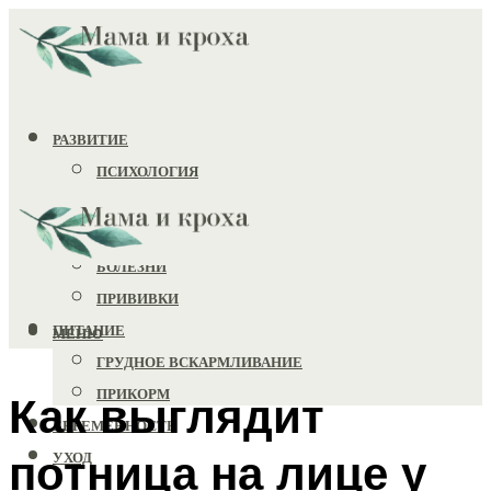
РАЗВИТИЕ
ПСИХОЛОГИЯ
ИГРУШКИ
ЗДОРОВЬЕ
БОЛЕЗНИ
ПРИВИВКИ
ПИТАНИЕ
МЕНЮ
ГРУДНОЕ ВСКАРМЛИВАНИЕ
ПРИКОРМ
Как выглядит
БЕРЕМЕННОСТЬ
потница на лице у
УХОД