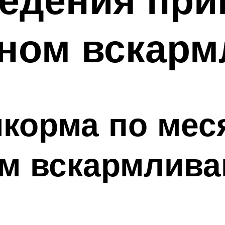
нном вскар
корма по мес
ом вскармлива