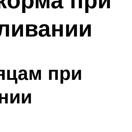
мливании
яцам при
нии