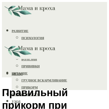
РАЗВИТИЕ
ПСИХОЛОГИЯ
ИГРУШКИ
ЗДОРОВЬЕ
БОЛЕЗНИ
ПРИВИВКИ
ПИТАНИЕ
МЕНЮ
ГРУДНОЕ ВСКАРМЛИВАНИЕ
ПРИКОРМ
Правильный
БЕРЕМЕННОСТЬ
прикорм при
УХОД