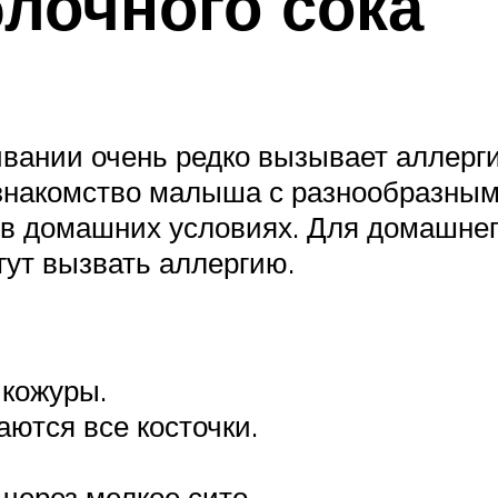
лочного сока
вании очень редко вызывает аллерги
т знакомство малыша с разнообразны
ь в домашних условиях. Для домашнег
гут вызвать аллергию.
 кожуры.
аются все косточки.
через мелкое сито.