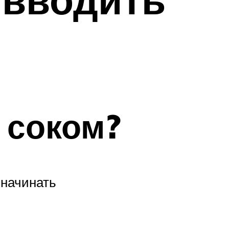
 соком?
 начинать