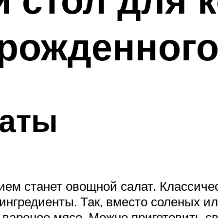
рожденног
латы
ием станет овощной салат. Классиче
ингредиенты. Так, вместо соленых и
 вареное мясо. Можно приготовить св