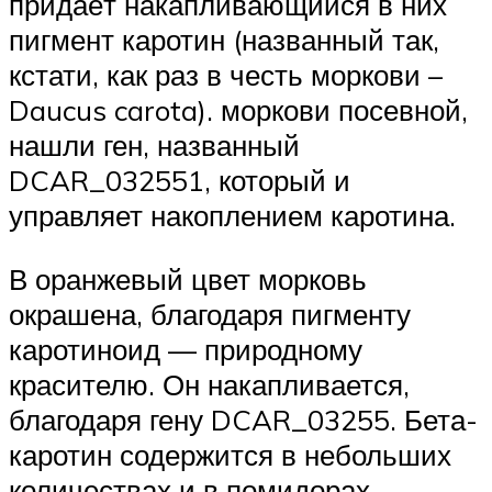
придаёт накапливающийся в них
пигмент каротин (названный так,
кстати, как раз в честь моркови –
Daucus carota). моркови посевной,
нашли ген, названный
DCAR_032551, который и
управляет накоплением каротина.
В оранжевый цвет морковь
окрашена, благодаря пигменту
каротиноид — природному
красителю. Он накапливается,
благодаря гену DCAR_03255. Бета-
каротин содержится в небольших
количествах и в помидорах,