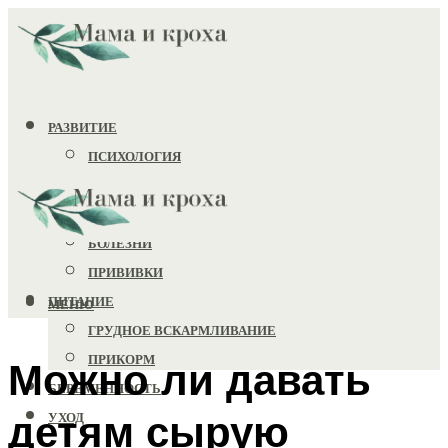
РАЗВИТИЕ
ПСИХОЛОГИЯ
ИГРУШКИ
ЗДОРОВЬЕ
БОЛЕЗНИ
ПРИВИВКИ
ПИТАНИЕ
МЕНЮ
ГРУДНОЕ ВСКАРМЛИВАНИЕ
ПРИКОРМ
Можно ли давать
БЕРЕМЕННОСТЬ
детям сырую
УХОД