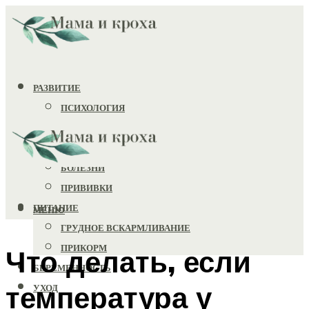
РАЗВИТИЕ
ПСИХОЛОГИЯ
ИГРУШКИ
ЗДОРОВЬЕ
БОЛЕЗНИ
ПРИВИВКИ
ПИТАНИЕ
МЕНЮ
ГРУДНОЕ ВСКАРМЛИВАНИЕ
ПРИКОРМ
Что делать, если
БЕРЕМЕННОСТЬ
температура у
УХОД