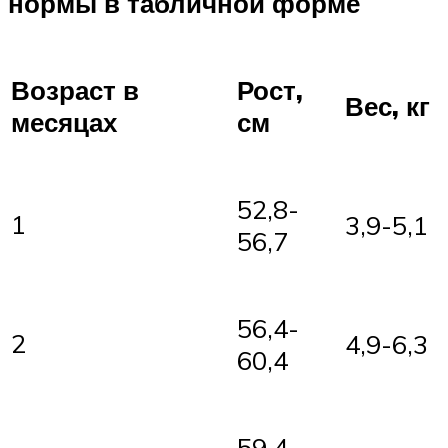
нормы в табличной форме
Возраст в
Рост,
Вес, кг
месяцах
см
52,8-
1
3,9-5,1
56,7
56,4-
2
4,9-6,3
60,4
59,4-