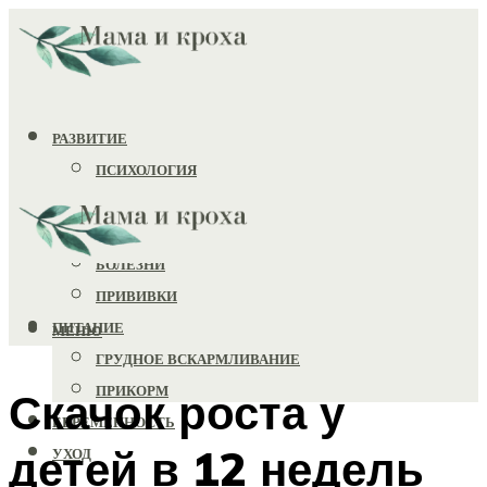
РАЗВИТИЕ
ПСИХОЛОГИЯ
ИГРУШКИ
ЗДОРОВЬЕ
БОЛЕЗНИ
ПРИВИВКИ
ПИТАНИЕ
МЕНЮ
ГРУДНОЕ ВСКАРМЛИВАНИЕ
ПРИКОРМ
Скачок роста у
БЕРЕМЕННОСТЬ
детей в 12 недель
УХОД