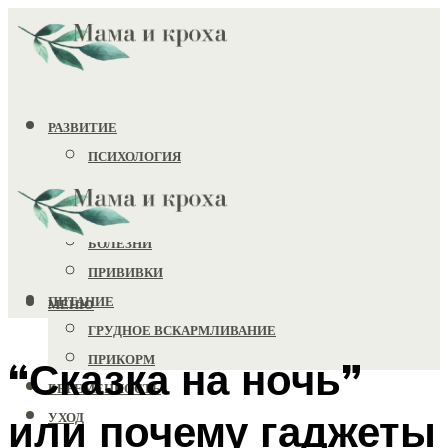
РАЗВИТИЕ
ПСИХОЛОГИЯ
ИГРУШКИ
ЗДОРОВЬЕ
БОЛЕЗНИ
ПРИВИВКИ
ПИТАНИЕ
МЕНЮ
ГРУДНОЕ ВСКАРМЛИВАНИЕ
ПРИКОРМ
“Сказка на ночь”
БЕРЕМЕННОСТЬ
или почему гаджеты
УХОД