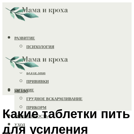
РАЗВИТИЕ
ПСИХОЛОГИЯ
ИГРУШКИ
ЗДОРОВЬЕ
БОЛЕЗНИ
ПРИВИВКИ
ПИТАНИЕ
МЕНЮ
ГРУДНОЕ ВСКАРМЛИВАНИЕ
ПРИКОРМ
Какие таблетки пить
БЕРЕМЕННОСТЬ
для усиления
УХОД