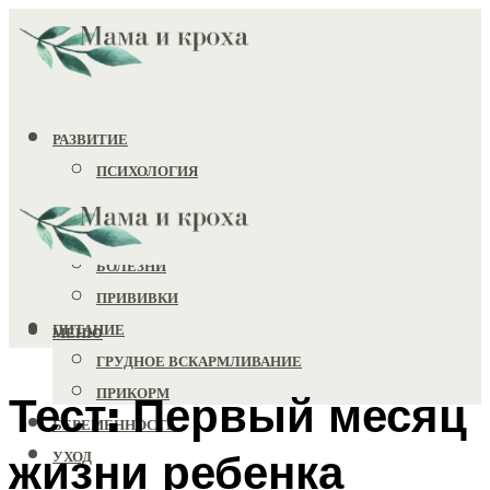
РАЗВИТИЕ
ПСИХОЛОГИЯ
ИГРУШКИ
ЗДОРОВЬЕ
БОЛЕЗНИ
ПРИВИВКИ
ПИТАНИЕ
МЕНЮ
ГРУДНОЕ ВСКАРМЛИВАНИЕ
ПРИКОРМ
Тест: Первый месяц
БЕРЕМЕННОСТЬ
жизни ребенка
УХОД