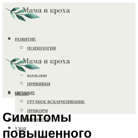
РАЗВИТИЕ
ПСИХОЛОГИЯ
ИГРУШКИ
ЗДОРОВЬЕ
БОЛЕЗНИ
ПРИВИВКИ
ПИТАНИЕ
МЕНЮ
ГРУДНОЕ ВСКАРМЛИВАНИЕ
ПРИКОРМ
Симптомы
БЕРЕМЕННОСТЬ
повышенного
УХОД