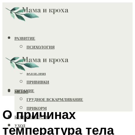
РАЗВИТИЕ
ПСИХОЛОГИЯ
ИГРУШКИ
ЗДОРОВЬЕ
БОЛЕЗНИ
ПРИВИВКИ
ПИТАНИЕ
МЕНЮ
ГРУДНОЕ ВСКАРМЛИВАНИЕ
ПРИКОРМ
О причинах
БЕРЕМЕННОСТЬ
температура тела
УХОД