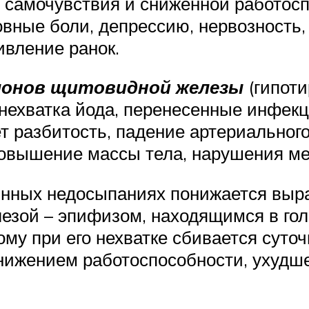
 самочувствия и сниженной работос
ловные боли, депрессию, нервозност
ивление ранок.
монов щитовидной железы
(гипоти
 нехватка йода, перенесенные инфек
разбитость, падение артериального 
повышение массы тела, нарушения м
янных недосыпаниях понижается выра
зой – эпифизом, находящимся в голо
му при его нехватке сбивается суто
ижением работоспособности, ухудш