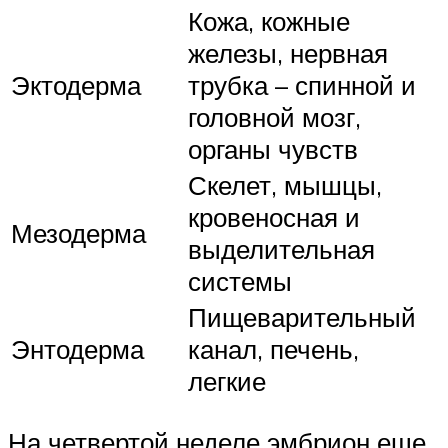
Кожа, кожные
железы, нервная
Эктодерма
трубка – спинной и
головной мозг,
органы чувств
Скелет, мышцы,
кровеносная и
Мезодерма
выделительная
системы
Пищеварительный
Энтодерма
канал, печень,
легкие
На четвертой неделе эмбрион еще