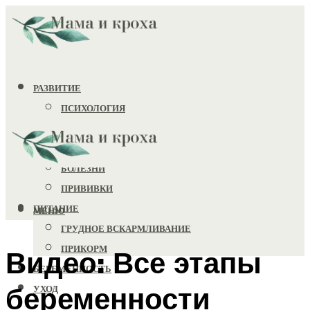
РАЗВИТИЕ
ПСИХОЛОГИЯ
ИГРУШКИ
ЗДОРОВЬЕ
БОЛЕЗНИ
ПРИВИВКИ
ПИТАНИЕ
МЕНЮ
ГРУДНОЕ ВСКАРМЛИВАНИЕ
ПРИКОРМ
Видео: Все этапы
БЕРЕМЕННОСТЬ
беременности
УХОД