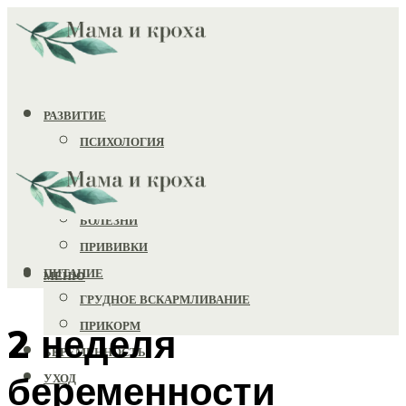
РАЗВИТИЕ
ПСИХОЛОГИЯ
ИГРУШКИ
ЗДОРОВЬЕ
БОЛЕЗНИ
ПРИВИВКИ
ПИТАНИЕ
МЕНЮ
ГРУДНОЕ ВСКАРМЛИВАНИЕ
ПРИКОРМ
2 неделя
БЕРЕМЕННОСТЬ
беременности
УХОД