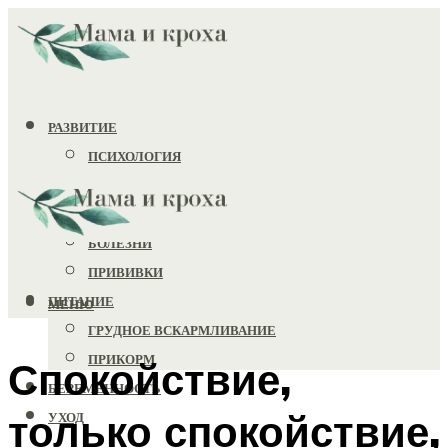
РАЗВИТИЕ
ПСИХОЛОГИЯ
ИГРУШКИ
ЗДОРОВЬЕ
БОЛЕЗНИ
ПРИВИВКИ
ПИТАНИЕ
МЕНЮ
ГРУДНОЕ ВСКАРМЛИВАНИЕ
ПРИКОРМ
Спокойствие,
БЕРЕМЕННОСТЬ
только спокойствие,
УХОД