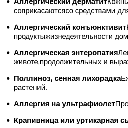
Аллергический дерматит
Кожны
соприкасаютсясо средствами для
Аллергический конъюнктивит
продуктыжизнедеятельности дом
Аллергическая энтеропатия
Ле
животе,продолжительных и выра
Поллиноз, сенная лихорадка
Е
растений.
Аллергия на ультрафиолет
Про
Крапивница или уртикарная с