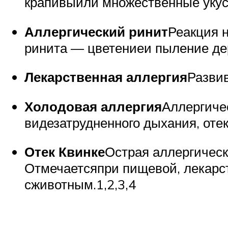
крапивыили множественные уку
Аллергический ринит
Реакция 
ринита — цветениеи пыление де
Лекарственная аллергия
Развив
Холодовая аллергия
Аллергиче
видезатрудненного дыхания, отек
Отек Квинке
Острая аллергическ
Отмечаетсяпри пищевой, лекарст
сживотным.1,2,3,4