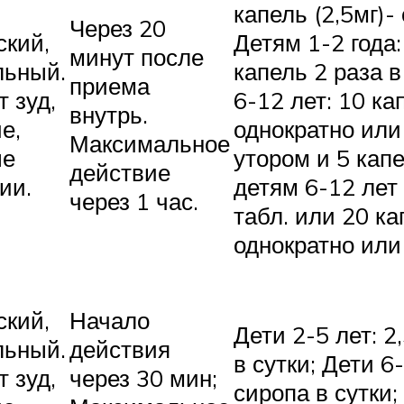
капель (2,5мг)-
Через 20
ский,
Детям 1-2 года:
минут после
льный.
капель 2 раза в
приема
 зуд,
6-12 лет: 10 ка
внутрь.
е,
однократно или
Максимальное
ые
утором и 5 кап
действие
ии.
детям 6-12 лет 
через 1 час.
табл. или 20 ка
однократно или
ский,
Начало
Дети 2-5 лет: 2
льный.
действия
в сутки; Дети 6
 зуд,
через 30 мин;
сиропа в сутки