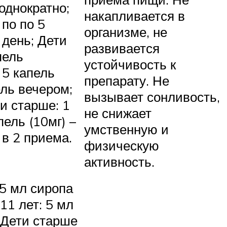
 однократно;
накапливается в
 по по 5
организме, не
 день; Дети
развивается
пель
устойчивость к
 5 капель
препарату. Не
ель вечером;
вызывает сонливость,
и старше: 1
не снижает
пель (10мг) –
умственную и
 в 2 приема.
физическую
активность.
,5 мл сиропа
-11 лет: 5 мл
; Дети старше