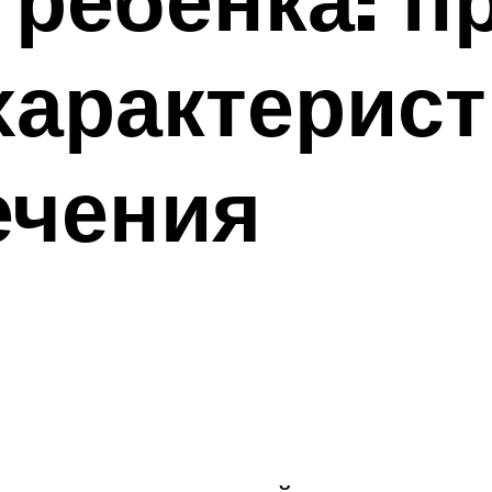
характерист
ечения