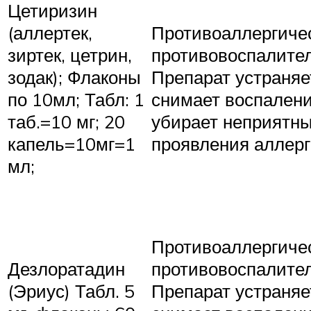
Цетиризин
(аллертек,
Противоаллергиче
зиртек, цетрин,
противовоспалите
зодак); Флаконы
Препарат устраняет
по 10мл; Табл: 1
снимает воспалени
таб.=10 мг; 20
убирает неприятн
капель=10мг=1
проявления аллерг
мл;
Противоаллергиче
Дезлоратадин
противовоспалите
(Эриус) Табл. 5
Препарат устраняет