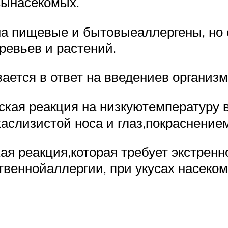
сынасекомых.
на пищевые и бытовыеаллергены, но 
ревьев и растений.
ается в ответ на введениев организ
ская реакция на низкуютемпературу 
аслизистой носа и глаз,покраснением
ая реакция,которая требует экстрен
веннойаллергии, при укусах насеком