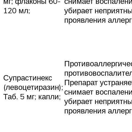
мг; флаконы 60-
снимает воспалени
120 мл;
убирает неприятн
проявления аллерг
Противоаллергиче
противовоспалите
Супрастинекс
Препарат устраняет
(левоцетиразин);
снимает воспалени
Таб. 5 мг; капли;
убирает неприятн
проявления аллерг