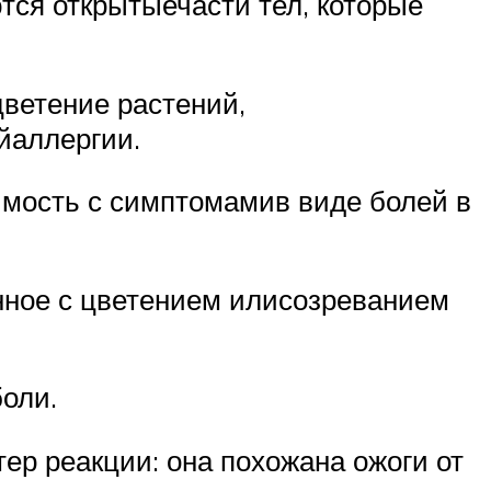
ся открытыечасти тел, которые
ветение растений,
йаллергии.
мость с симптомамив виде болей в
нное с цветением илисозреванием
боли.
ер реакции: она похожана ожоги от