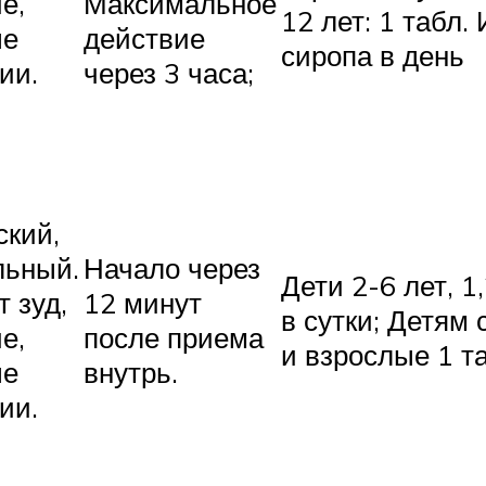
е,
Максимальное
12 лет: 1 табл.
ые
действие
сиропа в ден
ии.
через 3 часа;
ский,
льный.
Начало через
Дети 2-6 лет, 1
 зуд,
12 минут
в сутки; Детям 
е,
после приема
и взрослые 1 та
ые
внутрь.
ии.