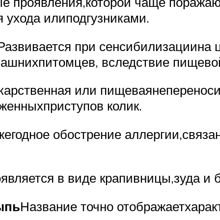
е проявления,которой чаще поражают
 ухода илиподгузниками.
Развивается при сенсибилизациина ц
ашнихпитомцев, вследствие пищево
карственная или пищеваянепереноси
женныхприступов колик.
жегодное обострение аллергии,связа
является в виде крапивницы,зуда и 
ыпь
Название точно отображаетхаракт