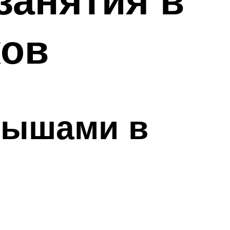
ков
алышами в