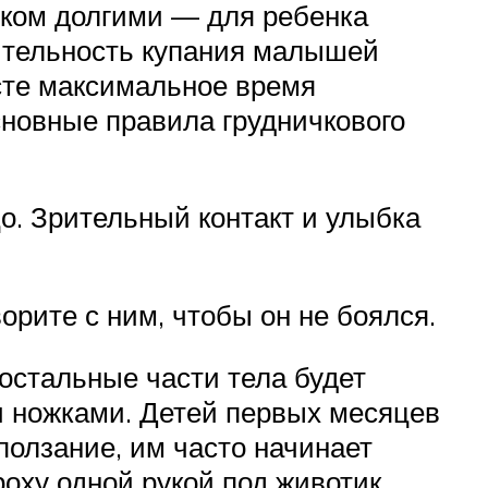
шком долгими — для ребенка
ительность купания малышей
сте максимальное время
сновные правила грудничкового
о. Зрительный контакт и улыбка
орите с ним, чтобы он не боялся.
 остальные части тела будет
 и ножками. Детей первых месяцев
 ползание, им часто начинает
оху одной рукой под животик,