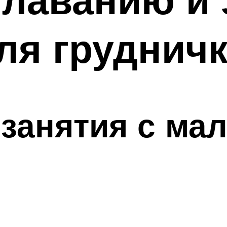
ля груднич
 занятия с м