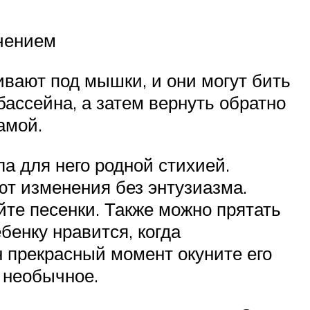
ечением
вают под мышки, и они могут бить
бассейна, а затем вернуть обратно
амой.
а для него родной стихией.
т изменения без энтузиазма.
ойте песенки. Также можно прятать
енку нравится, когда
н прекрасный момент окуните его
о необычное.