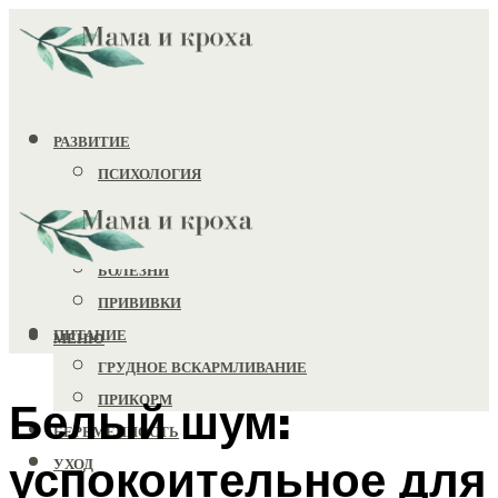
РАЗВИТИЕ
ПСИХОЛОГИЯ
ИГРУШКИ
ЗДОРОВЬЕ
БОЛЕЗНИ
ПРИВИВКИ
ПИТАНИЕ
МЕНЮ
ГРУДНОЕ ВСКАРМЛИВАНИЕ
ПРИКОРМ
Белый шум:
БЕРЕМЕННОСТЬ
успокоительное для
УХОД