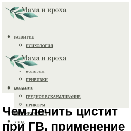
РАЗВИТИЕ
ПСИХОЛОГИЯ
ИГРУШКИ
ЗДОРОВЬЕ
БОЛЕЗНИ
ПРИВИВКИ
ПИТАНИЕ
МЕНЮ
ГРУДНОЕ ВСКАРМЛИВАНИЕ
ПРИКОРМ
Чем лечить цистит
БЕРЕМЕННОСТЬ
при ГВ, применение
УХОД