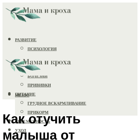
РАЗВИТИЕ
ПСИХОЛОГИЯ
ИГРУШКИ
ЗДОРОВЬЕ
БОЛЕЗНИ
ПРИВИВКИ
ПИТАНИЕ
МЕНЮ
ГРУДНОЕ ВСКАРМЛИВАНИЕ
ПРИКОРМ
Как отучить
БЕРЕМЕННОСТЬ
малыша от
УХОД