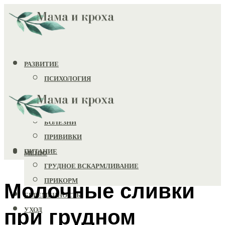
РАЗВИТИЕ
ПСИХОЛОГИЯ
ИГРУШКИ
ЗДОРОВЬЕ
БОЛЕЗНИ
ПРИВИВКИ
ПИТАНИЕ
МЕНЮ
ГРУДНОЕ ВСКАРМЛИВАНИЕ
ПРИКОРМ
Молочные сливки
БЕРЕМЕННОСТЬ
при грудном
УХОД