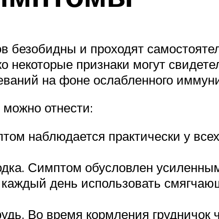
в безобидны и проходят самостоятель
ко некоторые признаки могут свидет
еваний на фоне ослабленного иммуни
 можно отнести:
ом наблюдается практически у всех
одка. Симптом обусловлен усиленны
 каждый день использовать смягчающ
рудь. Во время кормления грудничок 