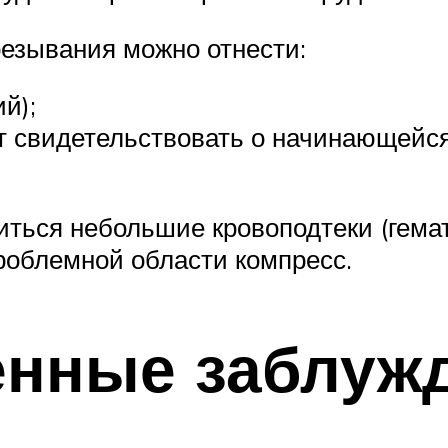
езывания можно отнести:
й);
 свидетельствовать о начинающейся
иться небольшие кровоподтеки (гема
роблемной области компресс.
енные заблуж