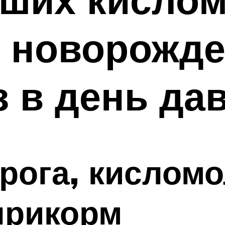
 новорожде
з в день да
рога, кислом
прикорм