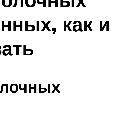
нных, как и
вать
олочных