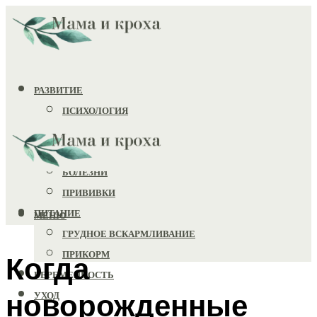
РАЗВИТИЕ
ПСИХОЛОГИЯ
ИГРУШКИ
ЗДОРОВЬЕ
БОЛЕЗНИ
ПРИВИВКИ
ПИТАНИЕ
МЕНЮ
ГРУДНОЕ ВСКАРМЛИВАНИЕ
ПРИКОРМ
Когда
БЕРЕМЕННОСТЬ
новорожденные
УХОД