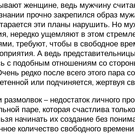
сывают женщине, ведь мужчину счит
знании прочно закрепился образ муж
старается эти планы нарушить. Но му
ия, нередко ущемляют в этом стремл
ьями, требуют, чтобы в свободное вр
оприятия. А ведь представительницы 
сь с подобным отношениям со сторон
ень редко после всего этого пара со
гнетенной или подчиняется, жертвуя 
и размолвок – недостаток личного пр
ьной паре, которая счастлива только
зя начинать их создание без понима
енное количество свободного времени