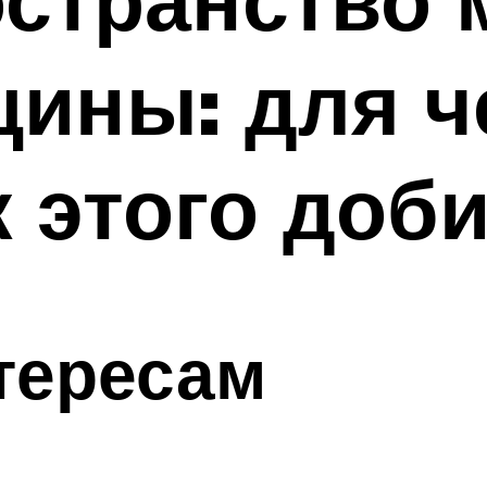
ины: для ч
к этого доб
тересам