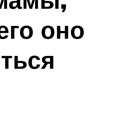
его оно
иться