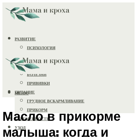
РАЗВИТИЕ
ПСИХОЛОГИЯ
ИГРУШКИ
ЗДОРОВЬЕ
БОЛЕЗНИ
ПРИВИВКИ
ПИТАНИЕ
МЕНЮ
ГРУДНОЕ ВСКАРМЛИВАНИЕ
ПРИКОРМ
Масло в прикорме
БЕРЕМЕННОСТЬ
малыша: когда и
УХОД