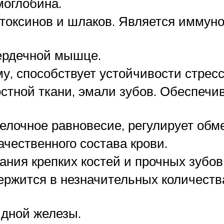
моглобина.
токсинов и шлаков. Является иммун
ердечной мышце.
у, способствует устойчивости стрес
стной ткани, эмали зубов. Обеспечи
лочное равновесие, регулирует обме
чественного состава крови.
ния крепких костей и прочных зубов
ержится в незначительных количества
идной железы.