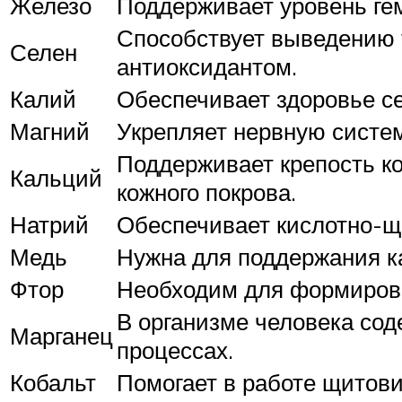
Железо
Поддерживает уровень ге
Способствует выведению 
Селен
антиоксидантом.
Калий
Обеспечивает здоровье с
Магний
Укрепляет нервную систем
Поддерживает крепость ко
Кальций
кожного покрова.
Натрий
Обеспечивает кислотно-ще
Медь
Нужна для поддержания ка
Фтор
Необходим для формирова
В организме человека сод
Марганец
процессах.
Кобальт
Помогает в работе щитов