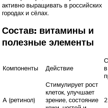
активно выращивать в российских
городах и сёлах.
Состав: витамины и
полезные элементы
С
Компоненты
Действие
в
п
Стимулирует рост
клеток, улучшает
А (ретинол)
зрение, состояние
2
кожи, ногтей и