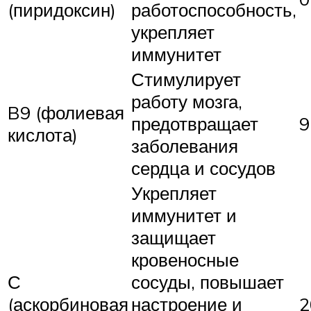
(пиридоксин)
работоспособность,
укрепляет
иммунитет
Стимулирует
работу мозга,
B9 (фолиевая
предотвращает
9
кислота)
заболевания
сердца и сосудов
Укрепляет
иммунитет и
защищает
кровеносные
С
сосуды, повышает
(аскорбиновая
настроение и
2