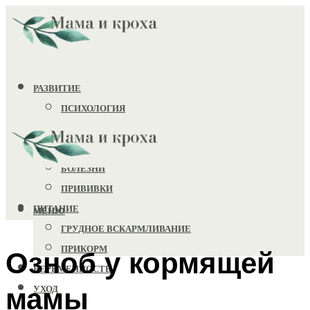
РАЗВИТИЕ
ПСИХОЛОГИЯ
ИГРУШКИ
ЗДОРОВЬЕ
БОЛЕЗНИ
ПРИВИВКИ
ПИТАНИЕ
МЕНЮ
ГРУДНОЕ ВСКАРМЛИВАНИЕ
ПРИКОРМ
Озноб у кормящей
БЕРЕМЕННОСТЬ
мамы
УХОД