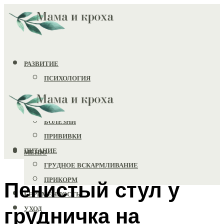
РАЗВИТИЕ
ПСИХОЛОГИЯ
ИГРУШКИ
ЗДОРОВЬЕ
БОЛЕЗНИ
ПРИВИВКИ
ПИТАНИЕ
МЕНЮ
ГРУДНОЕ ВСКАРМЛИВАНИЕ
ПРИКОРМ
Пенистый стул у
БЕРЕМЕННОСТЬ
грудничка на
УХОД