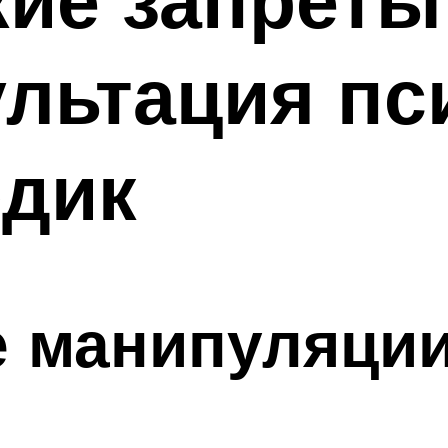
ультация пс
дик
е манипуляци