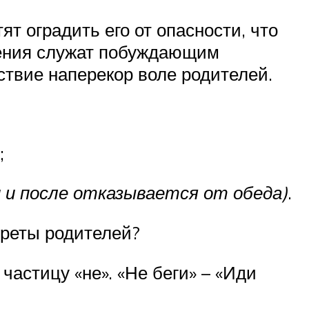
т оградить его от опасности, что
снения служат побуждающим
ствие наперекор воле родителей.
;
 и после отказывается от обеда)
.
преты родителей?
астицу «не». «Не беги» – «Иди