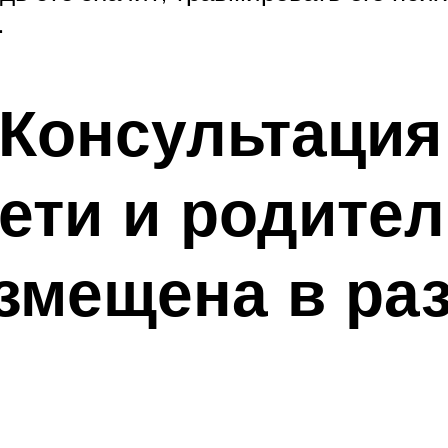
.
Консультация
ети и родите
змещена в ра