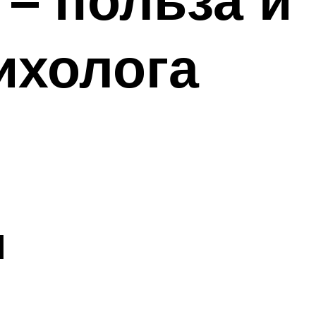
ихолога
и