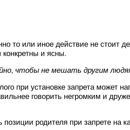
но то или иное действие не стоит д
 конкретны и ясны.
койно, чтобы не мешать другим людя
ого при установке запрета может на
авильнее говорить негромким и друж
 позиции родителя при запрете на ка