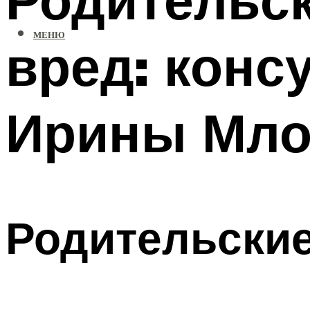
МЕНЮ
вред: конс
Ирины Мло
Родительски