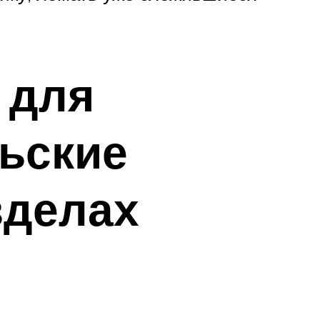
 для
льские
зделах