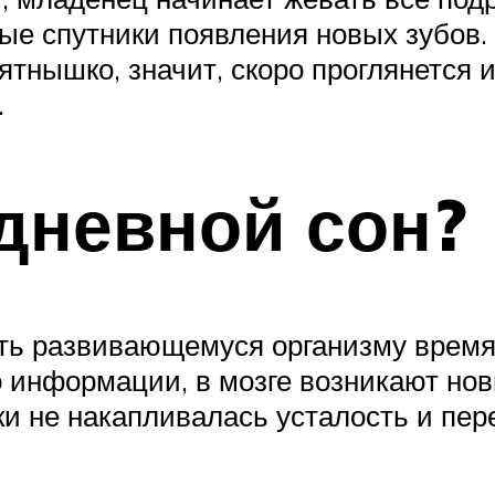
 спутники появления новых зубов. А
ятнышко, значит, скоро проглянется 
.
дневной сон?
ть развивающемуся организму время 
го информации, в мозге возникают но
тки не накапливалась усталость и пе