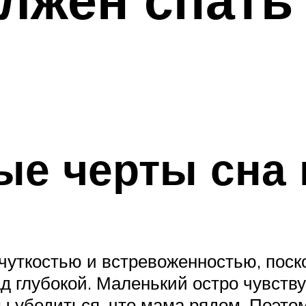
е черты сна 
чуткостью и встревоженностью, поско
д глубокой. Маленький остро чувств
ы убедиться, что мама рядом. Поэто