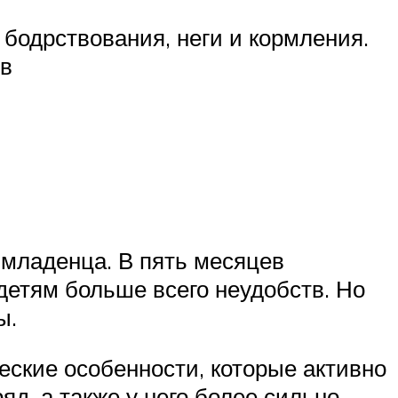
бодрствования, неги и кормления.
ов
 младенца. В пять месяцев
детям больше всего неудобств. Но
ы.
ские особенности, которые активно
яд, а также у него более сильно