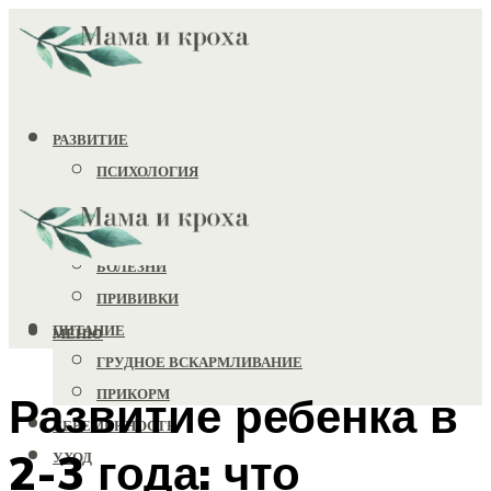
РАЗВИТИЕ
ПСИХОЛОГИЯ
ИГРУШКИ
ЗДОРОВЬЕ
БОЛЕЗНИ
ПРИВИВКИ
ПИТАНИЕ
МЕНЮ
ГРУДНОЕ ВСКАРМЛИВАНИЕ
ПРИКОРМ
Развитие ребенка в
БЕРЕМЕННОСТЬ
2-3 года: что
УХОД