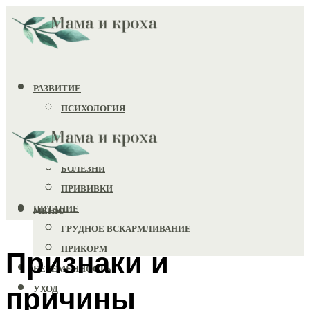
РАЗВИТИЕ
ПСИХОЛОГИЯ
ИГРУШКИ
ЗДОРОВЬЕ
БОЛЕЗНИ
ПРИВИВКИ
ПИТАНИЕ
МЕНЮ
ГРУДНОЕ ВСКАРМЛИВАНИЕ
ПРИКОРМ
Признаки и
БЕРЕМЕННОСТЬ
причины
УХОД