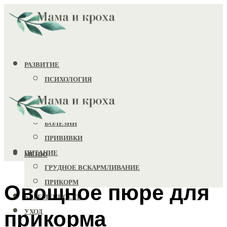
РАЗВИТИЕ
ПСИХОЛОГИЯ
ИГРУШКИ
ЗДОРОВЬЕ
БОЛЕЗНИ
ПРИВИВКИ
ПИТАНИЕ
МЕНЮ
ГРУДНОЕ ВСКАРМЛИВАНИЕ
ПРИКОРМ
Овощное пюре для
БЕРЕМЕННОСТЬ
прикорма
УХОД