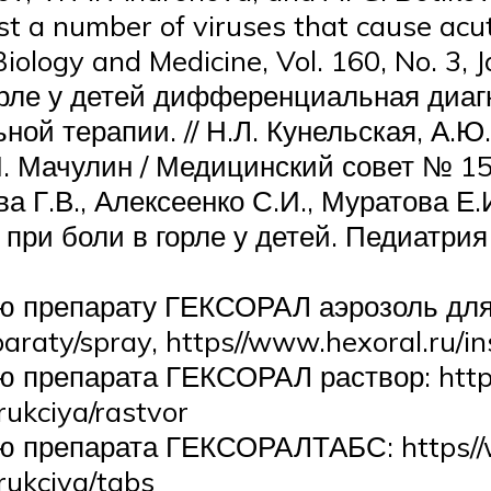
st a number of viruses that cause acut
 Biology and Medicine, Vol. 160, No. 3
горле у детей дифференциальная диаг
ой терапии. // Н.Л. Кунельская, А.Ю.
И. Мачулин / Медицинский совет № 15,
а Г.В., Алексеенко С.И., Муратова Е
ри боли в горле у детей. Педиатрия 
ю препарату ГЕКСОРАЛ аэрозоль для
paraty/spray, https//www.hexoral.ru/i
 препарата ГЕКСОРАЛ раствор: https/
rukciya/rastvor
 препарата ГЕКСОРАЛТАБС: https//w
trukciya/tabs