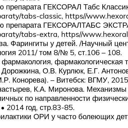
ю препарата ГЕКСОРАЛ Табс Классик
araty/tabs-classic, https//www.hexoral
ию препарата ГЕКСОРАЛТАБС ЭКСТР
araty/tabs-extra, https//www.hexoral.
ева. Фарингиты у детей. /Научный це
гия 2011/ том 8/№ 5, ст.106 – 108.
фармакология, фармакологическая тер
 Дорожкина, О.В. Курлюк, Е.Г. Антонов
.Р. Конорева). – Витебск: ВГМУ, 2015.
настырев, К.А. Миронова. Механизмы
личных по направленности физических
 2014 год, стр.83-85.
илактики ОРИ у часто болеющих дете