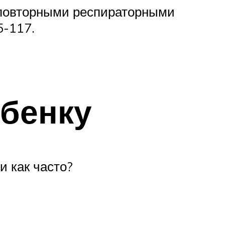
 повторными респираторными
5-117.
ебенку
и как часто?