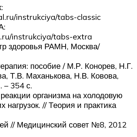
:
.ru/instrukciya/tabs-classic
А:
ru/instrukciya/tabs-extra
нтр здоровья РАМН, Москва/
апия: пособие / М.Р. Конорев, Н.Г.
а, Т.В. Маханькова, Н.В. Ковова,
 – 354 с.
 реакции организма на холодовую
 нагрузок. // Теория и практика
й // Медицинский совет №8, 2012