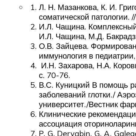
Л. Н. Мазанкова, К. И. Гр
соматической патологии. /
И.Л. Чащина. Комплексный
И.Л. Чащина, М.Д. Бакрадз
О.В. Зайцева. Формирован
иммунология в педиатрии, 
И.Н. Захарова, Н.А. Коро
с. 70-76.
В.С. Куницкий В помощь р
заболеваний глотки./ Аэр
университет./Вестник фарм
Клинические рекомендаци
ассоциация оториноларинго
P. G. Deryabin, G. A. Galeg