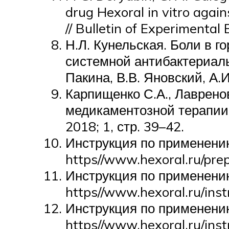
drug Hexoral in vitro again
// Bulletin of Experimental
Н.Л. Кунельская. Боли в 
системной антибактериальн
Пакина, В.В. Яновский, А.
Карпищенко С.А., Лавренов
медикаментозной терапии п
2018; 1, стр. 39–42.
Инструкция по применени
https//www.hexoral.ru/pre
Инструкция по применению
https//www.hexoral.ru/inst
Инструкция по применению
https//www.hexoral.ru/ins