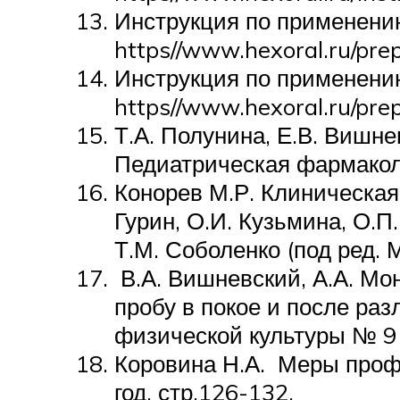
Инструкция по применени
https//www.hexoral.ru/prep
Инструкция по применен
https//www.hexoral.ru/prep
Т.А. Полунина, Е.В. Вишн
Педиатрическая фармаколо
Конорев М.Р. Клиническая 
Гурин, О.И. Кузьмина, О.П.
Т.М. Соболенко (под ред. М
В.А. Вишневский, А.А. Мо
пробу в покое и после раз
физической культуры № 9 •
Коровина Н.А. Меры проф
год, стр.126-132.