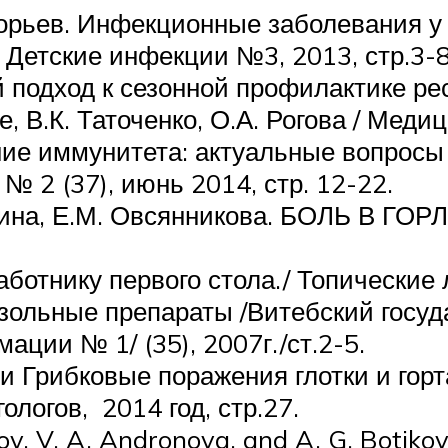
игорьев. Инфекционные заболевания у
/ Детские инфекции №3, 2013, стр.3-8
 подход к сезонной профилактике рес
е, В.К. Таточенко, О.А. Рогова / Меди
ие иммунитета: актуальные вопросы п
№ 2 (37), июнь 2014, стр. 12-22.
вина, Е.М. Овсянникова. БОЛЬ В ГОРЛ
аботнику первого стола./ Топические
озольные препараты /Витебский госу
ации № 1/ (35), 2007г./ст.2-5.
и Грибковые поражения глотки и гор
логов, 2014 год, стр.27.
ov, V. A. Andronova, and A. G. Botikov 