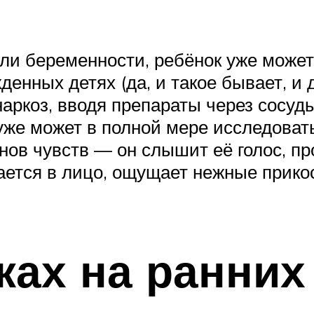
ели беременности, ребёнок уже може
енных детях (да, и такое бывает, и 
аркоз, вводя препараты через сосуд
уже может в полной мере исследоват
ов чувств — он слышит её голос, про
ается в лицо, ощущает нежные прикос
ках на ранних