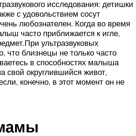
тразвукового исследования: детишки
также с удовольствием сосут
чень любознателен. Когда во время
лыш часто приближается к игле,
предмет.При ультразвуковых
 что близнецы не только часто
неваетесь в способностях малыша
на свой округлившийся живот,
если, конечно, в этот момент он не
мамы