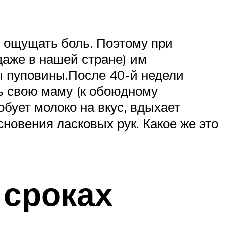
т ощущать боль. Поэтому при
даже в нашей стране) им
ы пуповины.После 40-й недели
ь свою маму (к обоюдному
бует молоко на вкус, вдыхает
новения ласковых рук. Какое же это
 сроках