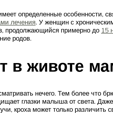
имеет определенные особенности, с
ами лечения
. У женщин с хронически
оз, продолжающийся примерно до
15 
ние родов.
т в животе м
ссматривать нечего. Тем более что б
ищает глазки малыша от света. Даж
чи, кроха может только различить св