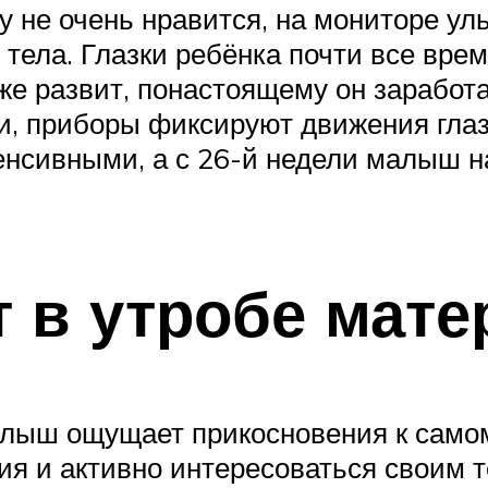
 не очень нравится, на мониторе уль
тела. Глазки ребёнка почти все врем
уже развит, понастоящему он заработ
и, приборы фиксируют движения глаз
енсивными, а с 26-й недели малыш н
 в утробе мате
лыш ощущает прикосновения к самому
я и активно интересоваться своим т