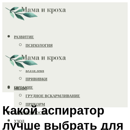
РАЗВИТИЕ
ПСИХОЛОГИЯ
ИГРУШКИ
ЗДОРОВЬЕ
БОЛЕЗНИ
ПРИВИВКИ
ПИТАНИЕ
МЕНЮ
ГРУДНОЕ ВСКАРМЛИВАНИЕ
ПРИКОРМ
Какой аспиратор
БЕРЕМЕННОСТЬ
лучше выбрать для
УХОД